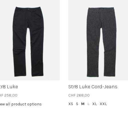
tr8 Luke
Str8 Luke Cord-Jeans
HF 258,00
CHF 268,00
XS
S
M
L
XL
XXL
iew all product options