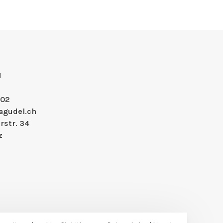
H
 02
agudel.ch
rstr. 34
z