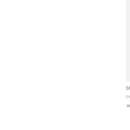
S
C
V