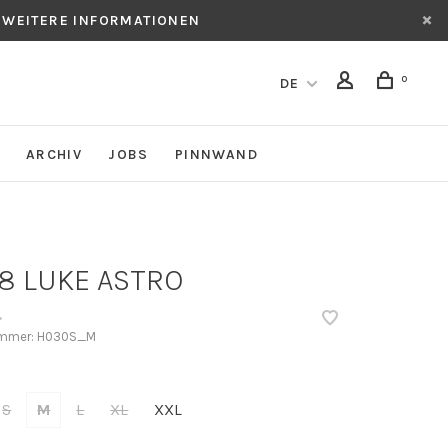
 WEITERE INFORMATIONEN
0
DE
ARCHIV
JOBS
PINNWAND
8 LUKE ASTRO
•
ummer:
H030S_M
S
M
L
XL
XXL