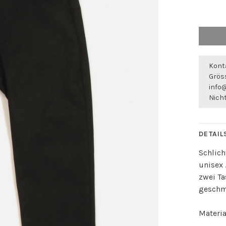
Konta
Gröss
info
Nicht
DETAIL
Schlich
unisex 
zwei Ta
geschm
Materi