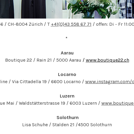
56 / CH-8004 Zürich / T
+41(0)43 558 67 71
/ offen: Di - Fr 11:0
*
Aarau
Boutique 22 / Rain 21 / 5000 Aarau
/
www.boutique22.ch
Locarno
ine / Via Cittadella 19 / 6600 Locarno /
www.instagram.com/o
Luzern
ue Mai / Waldstätterstrasse 19 / 6003 Luzern /
www.boutique
Solothurn
Lisa Schuhe / Stalden 21 /4500 Solothurn