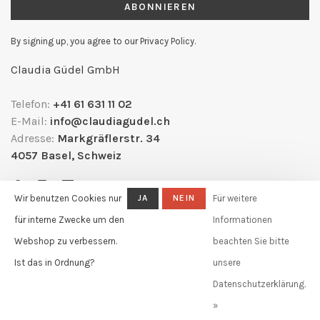
ABONNIEREN
By signing up, you agree to our Privacy Policy.
Claudia Güdel GmbH
Telefon:
+41 61 631 11 02
E-Mail:
info@claudiagudel.ch
Adresse:
Markgräflerstr. 34
4057 Basel, Schweiz
Wir benutzen Cookies nur
JA
NEIN
Für weitere
für interne Zwecke um den
Informationen
Webshop zu verbessern.
beachten Sie bitte
Ist das in Ordnung?
unsere
Datenschutzerklärung.
© Copyright 2026 Claudia Güdel
-
Powered by
Lightspeed
- Theme by
»
Huysmans.me