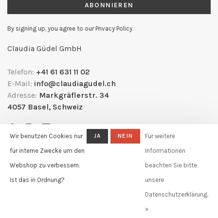
ABONNIEREN
By signing up, you agree to our Privacy Policy.
Claudia Güdel GmbH
Telefon:
+41 61 631 11 02
E-Mail:
info@claudiagudel.ch
Adresse:
Markgräflerstr. 34
4057 Basel, Schweiz
Wir benutzen Cookies nur
JA
NEIN
Für weitere
für interne Zwecke um den
Informationen
Webshop zu verbessern.
beachten Sie bitte
Ist das in Ordnung?
unsere
Datenschutzerklärung.
© Copyright 2026 Claudia Güdel
-
Powered by
Lightspeed
- Theme by
»
Huysmans.me