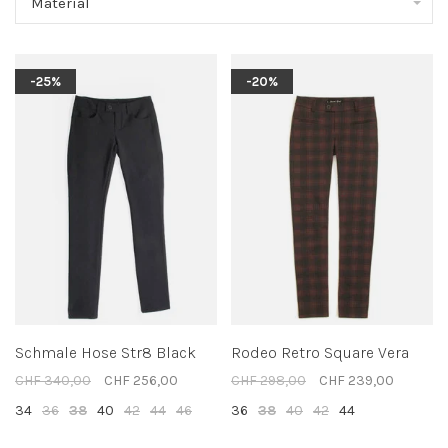
Material
-25%
-20%
Schmale Hose Str8 Black
Rodeo Retro Square Vera
CHF 340,00
CHF 256,00
CHF 298,00
CHF 239,00
34
36
38
40
42
44
46
36
38
40
42
44