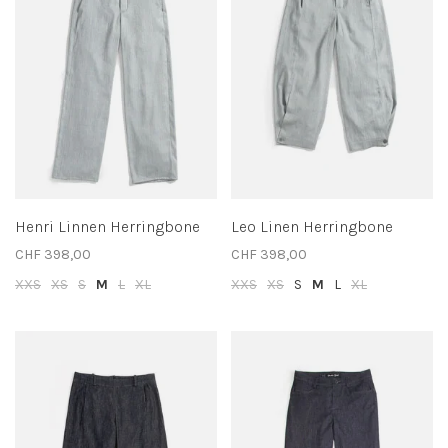
Henri Linnen Herringbone
Leo Linen Herringbone
CHF 398,00
CHF 398,00
XXS
XS
S
M
L
XL
XXS
XS
S
M
L
XL