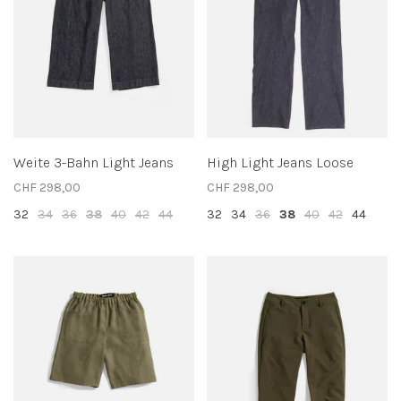
Weite 3-Bahn Light Jeans
High Light Jeans Loose
CHF 298,00
CHF 298,00
32
34
36
38
40
42
44
32
34
36
38
40
42
44