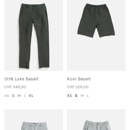
Str8 Luke Basalt
Koni Basalt
CHF 349,00
CHF 229,00
XS
S
M
L
XL
XS
S
M
L