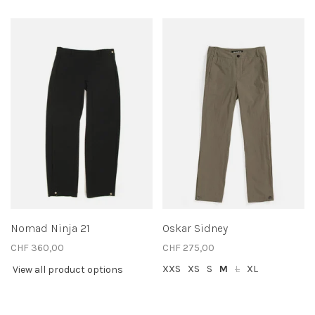
Nomad Ninja 21
Oskar Sidney
CHF 360,00
CHF 275,00
XXS
XS
S
M
L
XL
View all product options