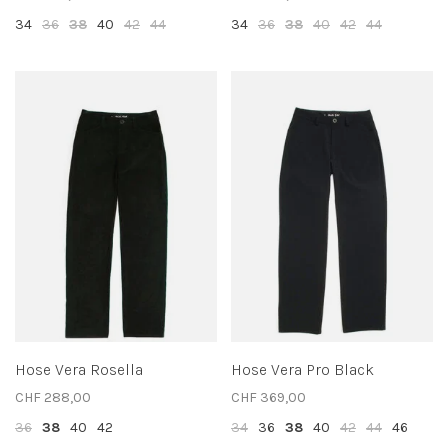
34
36
38
40
42
44
34
36
38
40
42
44
Hose Vera Rosella
Hose Vera Pro Black
CHF 288,00
CHF 369,00
36
38
40
42
34
36
38
40
42
44
46