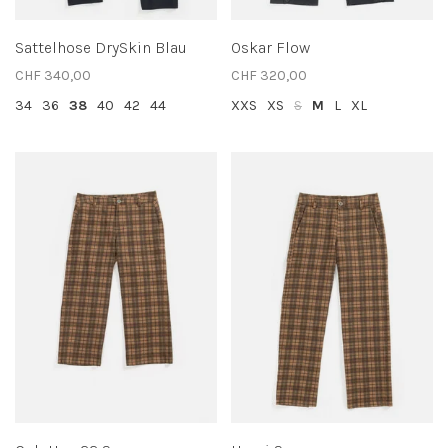
Sattelhose DrySkin Blau
Oskar Flow
CHF 340,00
CHF 320,00
34
36
38
40
42
44
XXS
XS
S
M
L
XL