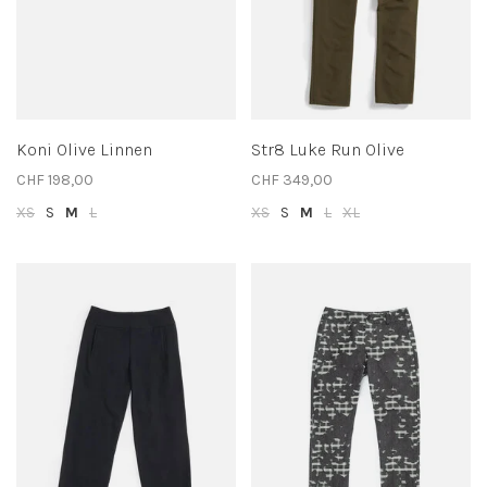
Koni Olive Linnen
Str8 Luke Run Olive
CHF 198,00
CHF 349,00
XS
S
M
L
XS
S
M
L
XL