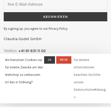
ABONNIEREN
By signing up, you agree to our Privacy Policy.
Claudia Güdel GmbH
Telefon:
+41 61 631 11 02
E-Mail:
info@claudiagudel.ch
Wir benutzen Cookies nur
JA
NEIN
Für weitere
Adresse:
Markgräflerstr. 34
für interne Zwecke um den
Informationen
4057 Basel, Schweiz
Webshop zu verbessern.
beachten Sie bitte
Ist das in Ordnung?
unsere
Datenschutzerklärung.
»