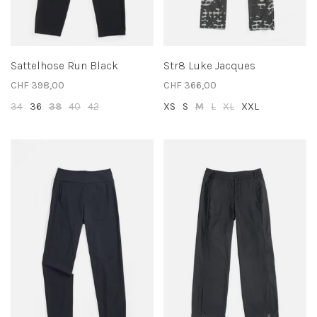
Sattelhose Run Black
Str8 Luke Jacques
CHF 398,00
CHF 366,00
34
36
38
40
42
XS
S
M
L
XL
XXL