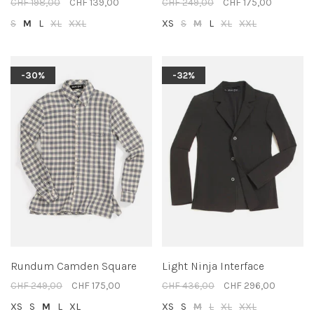
CHF 198,00
CHF 139,00
CHF 249,00
CHF 175,00
S
M
L
XL
XXL
XS
S
M
L
XL
XXL
-30%
-32%
Rundum Camden Square
Light Ninja Interface
CHF 249,00
CHF 175,00
CHF 436,00
CHF 296,00
XS
S
M
L
XL
XS
S
M
L
XL
XXL