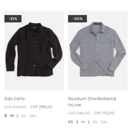
-21%
-30%
Edo Cello
Rundum Streifenhemd
InLine
CHF 379,00
CHF 298,00
CHF 249,00
CHF 175,00
S
M
L
XL
XXL
XS
S
M
L
XL
XXL