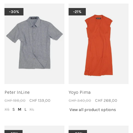
-30%
-21%
Peter InLine
Yoyo Pima
CHF 198,00
CHF 139,00
CHF 340,00
CHF 268,00
XS
S
M
L
XL
View all product options