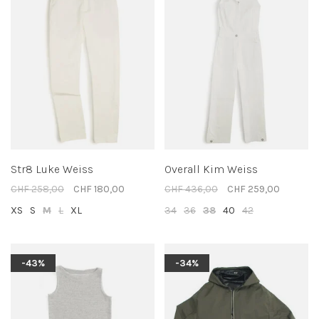
Str8 Luke Weiss
Overall Kim Weiss
CHF 258,00
CHF 180,00
CHF 436,00
CHF 259,00
XS
S
M
L
XL
34
36
38
40
42
-43%
-34%