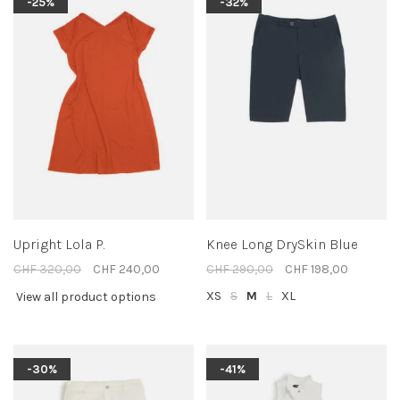
-25%
-32%
Upright Lola P.
Knee Long DrySkin Blue
CHF 320,00
CHF 240,00
CHF 290,00
CHF 198,00
XS
S
M
L
XL
View all product options
-30%
-41%