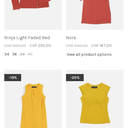
Ninja Light Faded Red
Nora
CHF 360,00
CHF 290,00
CHF 340,00
CHF 187,00
34
36
38
40
View all product options
-19%
-20%