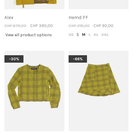
Alex
Hemd FF
CHF 679,00
CHF 390,00
CHF 218,00
CHF 90,00
XS
S
M
L
XL
XXL
View all product options
-30%
-66%