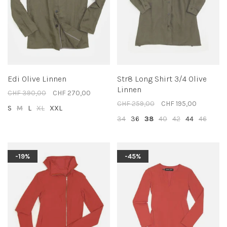
Edi Olive Linnen
Str8 Long Shirt 3/4 Olive
Linnen
CHF 390,00
CHF 270,00
CHF 259,00
CHF 195,00
S
M
L
XL
XXL
34
36
38
40
42
44
46
-19%
-45%