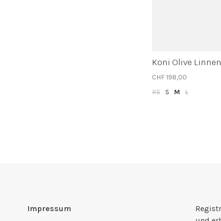
Koni Olive Linne
CHF 198,00
XS
S
M
L
Impressum
Registr
und er