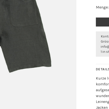
Menge:
Konta
Gröss
info
1 in 
DETAIL
Kurze l
komfor
aufges
wunderb
Leinen
Jacken 