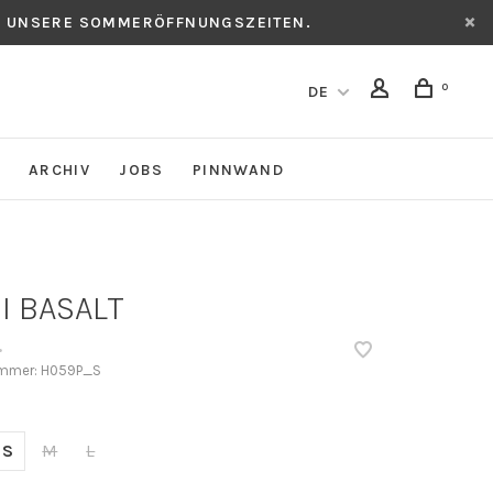
CH UNSERE SOMMERÖFFNUNGSZEITEN.
0
DE
ARCHIV
JOBS
PINNWAND
I BASALT
•
ummer:
H059P_S
S
M
L