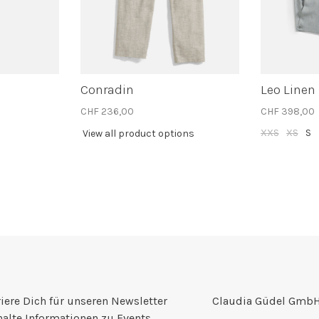
n
Conradin
Leo Linen
CHF 236,00
CHF 398,00
XXS
XS
S
View all product options
iere Dich für unseren Newsletter
Claudia Güdel Gmb
halte Informationen zu Events,