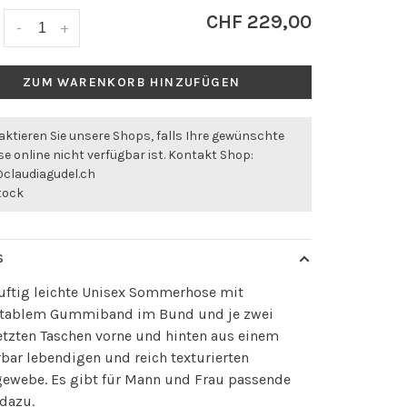
CHF 229,00
-
+
ZUM WARENKORB HINZUFÜGEN
ktieren Sie unsere Shops, falls Ihre gewünschte
e online nicht verfügbar ist. Kontakt Shop:
@claudiagudel.ch
stock
S
uftig leichte Unisex Sommerhose mit
tablem Gummiband im Bund und je zwei
etzten Taschen vorne und hinten aus einem
ar lebendigen und reich texturierten
gewebe. Es gibt für Mann und Frau passende
dazu.