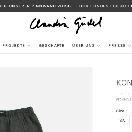
 AUF UNSERER PINNWAND VORBEI – DORT FINDEST DU AU
PROJEKTE
GESCHÄFTE
ÜBER UNS
PRESSE
KON
•
•
•
•
Artikeln
Size :
XS