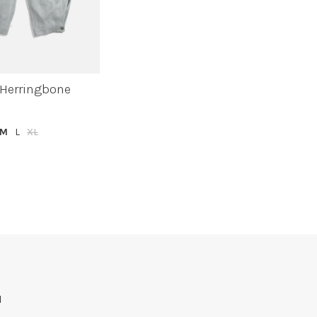
 Herringbone
M
L
XL
H