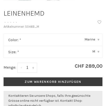
LEINENHEMD
•
•
•
•
•
Artikelnummer:
S046B_M
Marine
Color:
*
▾
M
Size:
*
▾
CHF 289,00
Menge:
-
+
ZUM WARENKORB HINZUFÜGEN
Kontaktieren Sie unsere Shops, falls Ihre gewünschte
Grösse online nicht verfügbar ist. Kontakt Shop:
info@claudiagudel.ch