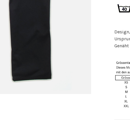
Design,
Urspru
Genäht 