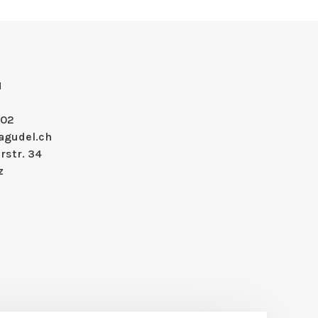
H
 02
agudel.ch
rstr. 34
z