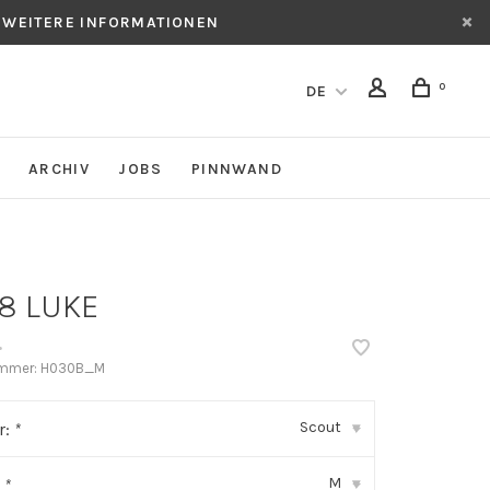
 WEITERE INFORMATIONEN
0
DE
ARCHIV
JOBS
PINNWAND
8 LUKE
•
ummer:
H030B_M
Scout
r:
*
▾
M
:
*
▾