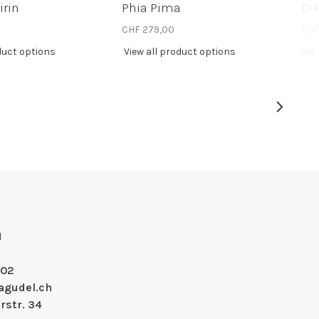
rin
Phia Pima
O-
CHF 279,00
CHF
34
duct options
View all product options
H
 02
agudel.ch
rstr. 34