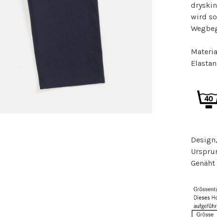
dryskin
wird s
Wegbeg
Materia
Elastan
Design,
Urspru
Genäht 