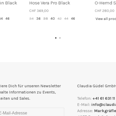
in Black
Hose Vera Pro Black
O-Hemd Si
CHF 369,00
CHF 280,00
44
46
34
36
38
40
42
44
46
View all pro
iere Dich für unseren Newsletter
Claudia Güdel Gmb
halte Informationen zu Events,
eiten und Sales.
Telefon:
+41 61 631 11
E-Mail:
info@claudi
Adresse:
Markgräfle