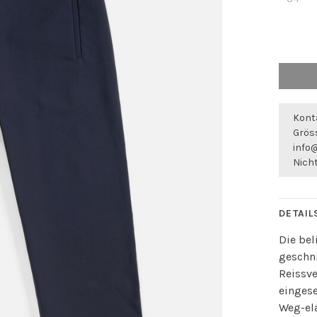
Konta
Gröss
info
Nicht
DETAIL
Die bel
geschn
Reissv
eingese
Weg-el