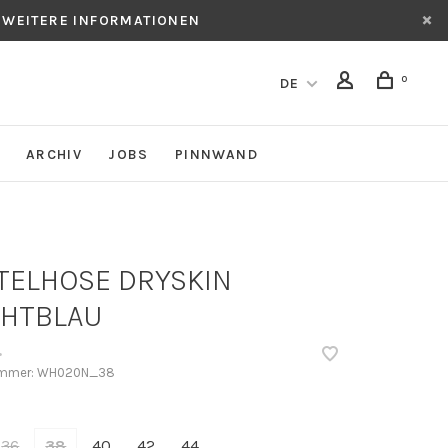
 WEITERE INFORMATIONEN
0
DE
ARCHIV
JOBS
PINNWAND
TELHOSE DRYSKIN
HTBLAU
•
ummer:
WH020N_38
36
38
40
42
44