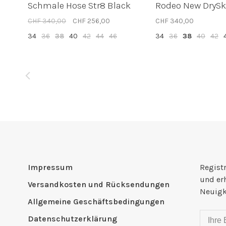
Schmale Hose Str8 Black
Rodeo New DrySk
CHF 340,00
CHF 256,00
CHF 340,00
34
36
38
40
42
44
46
34
36
38
40
42
Impressum
Registr
und er
Versandkosten und Rücksendungen
Neuigk
Allgemeine Geschäftsbedingungen
Datenschutzerklärung