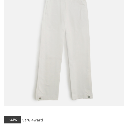
Str8 4ward
-41%