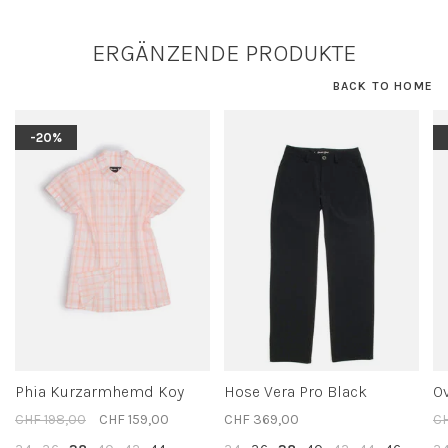
ERGÄNZENDE PRODUKTE
BACK TO HOME
-20%
Phia Kurzarmhemd Koy
Hose Vera Pro Black
O
CHF 198,00
CHF 159,00
CHF 369,00
CH