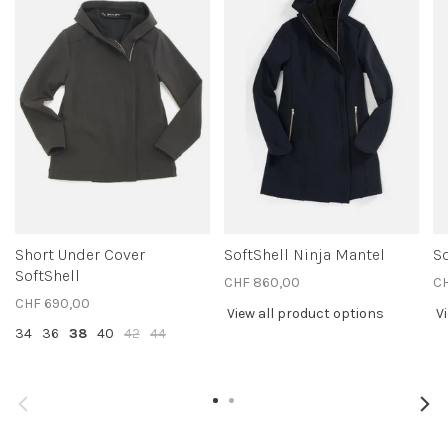
Short Under Cover
SoftShell Ninja Mantel
So
SoftShell
CHF 860,00
CH
CHF 690,00
View all product options
V
34
36
38
40
42
44