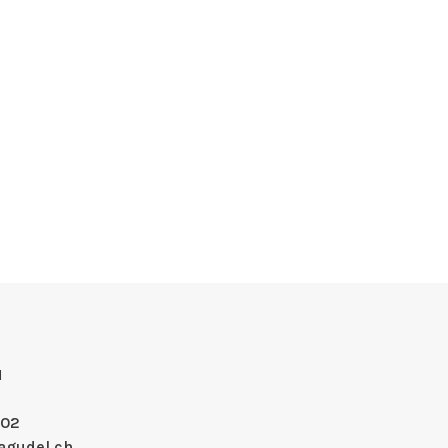
H
 02
agudel.ch