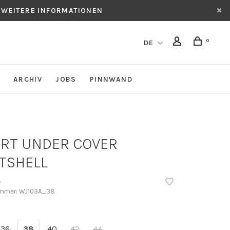
 WEITERE INFORMATIONEN
0
DE
ARCHIV
JOBS
PINNWAND
RT UNDER COVER
TSHELL
•
ummer:
WJ103A_38
36
38
40
42
44