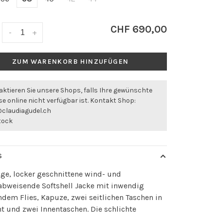
CHF 690,00
-
+
ZUM WARENKORB HINZUFÜGEN
ktieren Sie unsere Shops, falls Ihre gewünschte
e online nicht verfügbar ist. Kontakt Shop:
@claudiagudel.ch
stock
S
ge, locker geschnittene wind- und
abweisende Softshell Jacke mit inwendig
em Flies, Kapuze, zwei seitlichen Taschen in
t und zwei Innentaschen. Die schlichte