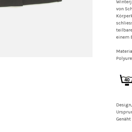
Winterj
von Sch
Körperk
schlies
teilbar
einem B
Materia
Polyure
Design,
Urspru
Genäht 