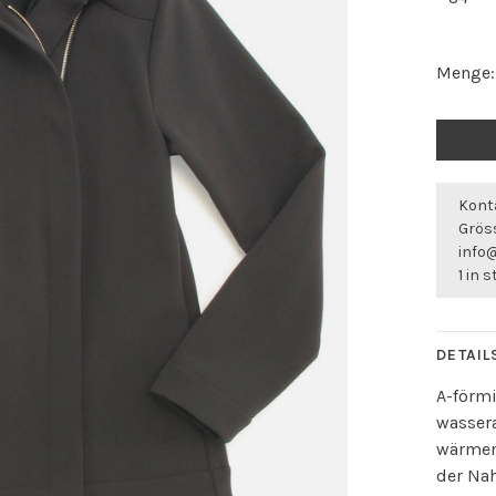
Menge:
Konta
Gröss
info
1 in 
DETAIL
A-förmi
wasser
wärmend
der Nah