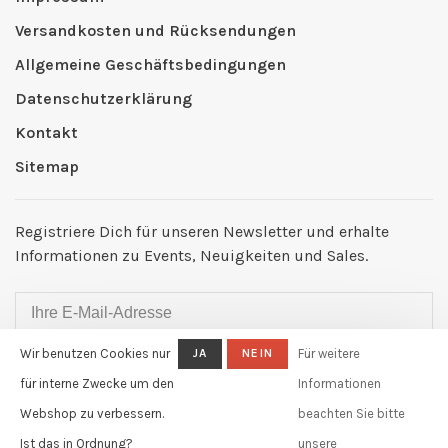
Versandkosten und Rücksendungen
Allgemeine Geschäftsbedingungen
Datenschutzerklärung
Kontakt
Sitemap
Registriere Dich für unseren Newsletter und erhalte
Informationen zu Events, Neuigkeiten und Sales.
Wir benutzen Cookies nur
JA
NEIN
Für weitere
ABONNIEREN
für interne Zwecke um den
Informationen
By signing up, you agree to our Privacy Policy.
Webshop zu verbessern.
beachten Sie bitte
Ist das in Ordnung?
unsere