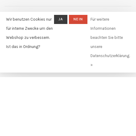
Registriere Dich für unseren Newsletter und erhalte
Wir benutzen Cookies nur
JA
NEIN
Für weitere
Informationen zu Events, Neuigkeiten und Sales.
für interne Zwecke um den
Informationen
Webshop zu verbessern.
beachten Sie bitte
Ist das in Ordnung?
unsere
ABONNIEREN
Datenschutzerklärung.
»
By signing up, you agree to our Privacy Policy.
Claudia Güdel GmbH
Telefon:
+41 61 631 11 02
E-Mail:
info@claudiagudel.ch
Adresse:
Markgräflerstr. 34
4057 Basel, Schweiz