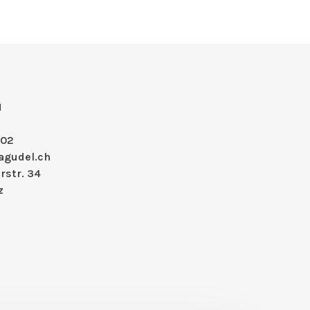
H
 02
agudel.ch
rstr. 34
z