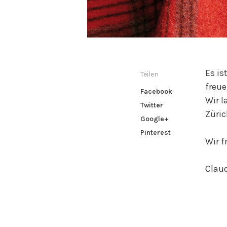
Es is
Teilen
freue
Facebook
Wir l
Twitter
Züric
Google+
Pinterest
Wir f
Clau