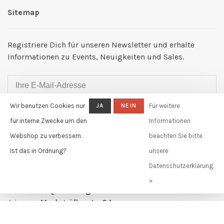
Sitemap
Registriere Dich für unseren Newsletter und erhalte
Informationen zu Events, Neuigkeiten und Sales.
Wir benutzen Cookies nur
JA
NEIN
Für weitere
ABONNIEREN
für interne Zwecke um den
Informationen
By signing up, you agree to our Privacy Policy.
Webshop zu verbessern.
beachten Sie bitte
Ist das in Ordnung?
unsere
Claudia Güdel GmbH
Datenschutzerklärung.
Telefon:
+41 61 631 11 02
»
E-Mail:
info@claudiagudel.ch
Adresse:
Markgräflerstr. 34
4057 Basel, Schweiz