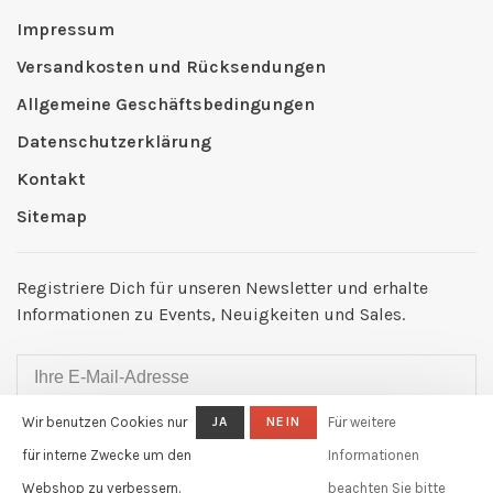
Impressum
Versandkosten und Rücksendungen
Allgemeine Geschäftsbedingungen
Datenschutzerklärung
Kontakt
Sitemap
Registriere Dich für unseren Newsletter und erhalte
Informationen zu Events, Neuigkeiten und Sales.
Wir benutzen Cookies nur
JA
NEIN
Für weitere
ABONNIEREN
für interne Zwecke um den
Informationen
By signing up, you agree to our Privacy Policy.
Webshop zu verbessern.
beachten Sie bitte