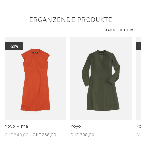
ERGÄNZENDE PRODUKTE
BACK TO HOME
-21%
Yoyo Pima
Yoyo
Y
CHF 340,00
CHF 268,00
CHF 398,00
C