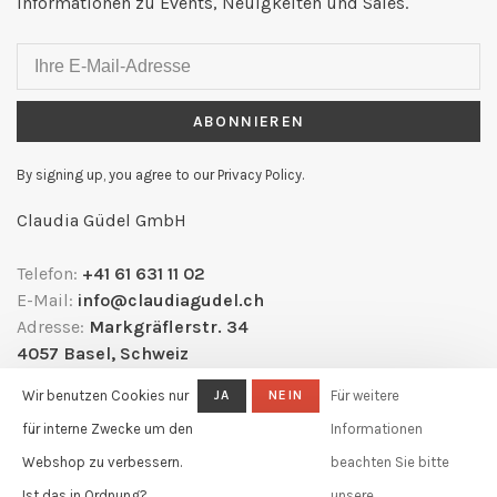
Informationen zu Events, Neuigkeiten und Sales.
ABONNIEREN
By signing up, you agree to our Privacy Policy.
Claudia Güdel GmbH
Telefon:
+41 61 631 11 02
E-Mail:
info@claudiagudel.ch
Adresse:
Markgräflerstr. 34
4057 Basel, Schweiz
Wir benutzen Cookies nur
JA
NEIN
Für weitere
für interne Zwecke um den
Informationen
Webshop zu verbessern.
beachten Sie bitte
Ist das in Ordnung?
unsere