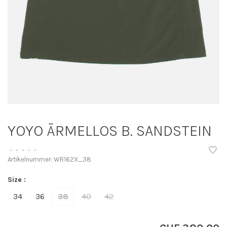
YOYO ÄRMELLOS B. SANDSTEIN
•
•
•
•
•
Artikelnummer:
WR162X_38
Size :
34
36
38
40
42