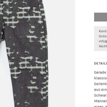
Konta
Gröss
info
Nicht
DETAIL
Gerade 
klassis
Seitent
aus ein
Schwar
Männer
einen 