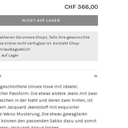
CHF 366,00
NICHT AUF LAGER
ktieren Sie unsere Shops, falls Ihre gewünschte
e online nicht verfügbar ist. Kontakt Shop:
@claudiagudel.ch
 auf Lager
S
geschnittene Unisex Hose mit idealer,
cher Passform. Die etwas andere Jeans mit zwei
aschen in der Naht und deren zwei hinten, ist
em Jacquard Jeansstoff mit exquisiter
z-Weiss Musterung. Die etwas gewagteren
 können den passenden Sakko dazu und somit
Jeans-Jacquard-Anzug tragen.