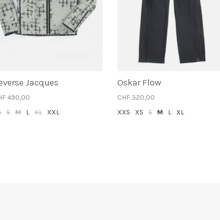
everse Jacques
Oskar Flow
HF 490,00
CHF 320,00
S
S
M
L
XL
XXL
XXS
XS
S
M
L
XL