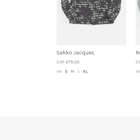
Sakko Jacques
R
CHF 479,00
C
XS
S
M
L
XL
X