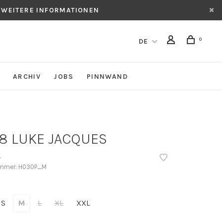
 WEITERE INFORMATIONEN
0
DE
ARCHIV
JOBS
PINNWAND
8 LUKE JACQUES
•
ummer:
H030P_M
S
M
L
XL
XXL