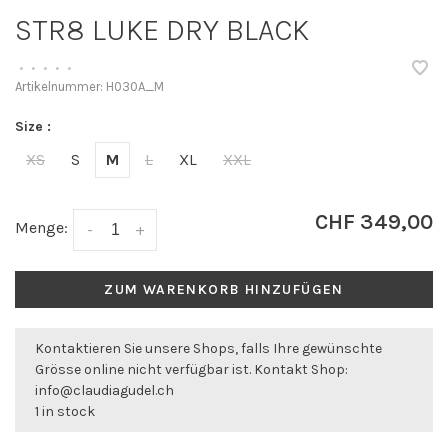
STR8 LUKE DRY BLACK
•
•
•
•
•
Artikelnummer:
H030A_M
Size :
XS
S
M
L
XL
XXL
CHF 349,00
Menge:
-
+
ZUM WARENKORB HINZUFÜGEN
Kontaktieren Sie unsere Shops, falls Ihre gewünschte
Grösse online nicht verfügbar ist. Kontakt Shop:
info@claudiagudel.ch
1 in stock