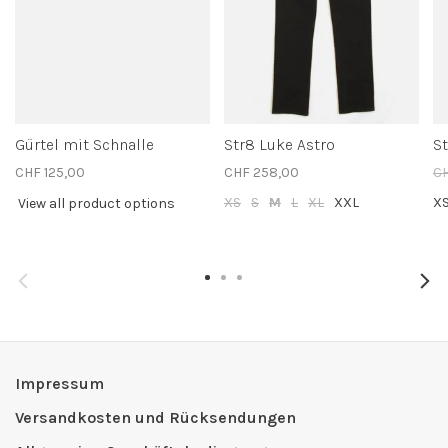
Gürtel mit Schnalle
Str8 Luke Astro
S
CHF 125,00
CHF 258,00
CH
XS
S
M
L
XL
XXL
X
View all product options
Impressum
Versandkosten und Rücksendungen