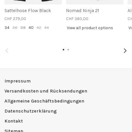
Sattelhose Flow Black
Nomad Ninja 21
Al
CHF 279,00
CHF 360,00
CH
34
36
38
40
42
44
View all product options
V
Impressum
Versandkosten und Rücksendungen
Allgemeine Geschäftsbedingungen
Datenschutzerklärung
Kontakt
Sitemap