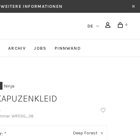
 WEITERE INFORMATIONEN
0
DE
ARCHIV
JOBS
PINNWAND
Ninja
KAPUZENKLEID
•
ummer:
WR113G_38
Deep Forest
r:
*
▾