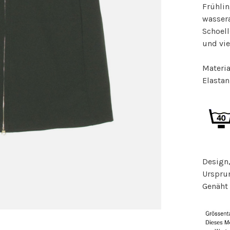
Frühli
wasser
Schoell
und vie
Materia
Elastan
Design,
Urspru
Genäht 