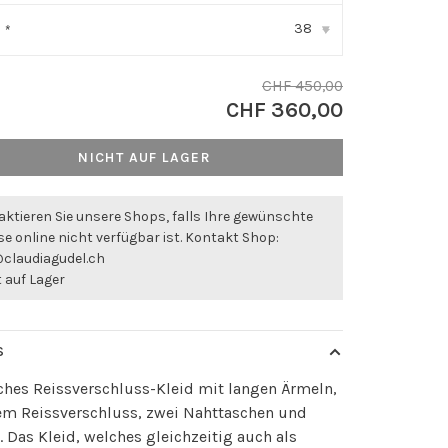
38
:
*
▾
CHF 450,00
CHF 360,00
NICHT AUF LAGER
ktieren Sie unsere Shops, falls Ihre gewünschte
e online nicht verfügbar ist. Kontakt Shop:
@claudiagudel.ch
 auf Lager
S
ches Reissverschluss-Kleid mit langen Ärmeln,
rem Reissverschluss, zwei Nahttaschen und
 Das Kleid, welches gleichzeitig auch als