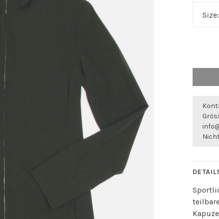
Size
Konta
Gröss
info
Nicht
DETAIL
Sportli
teilba
Kapuze.