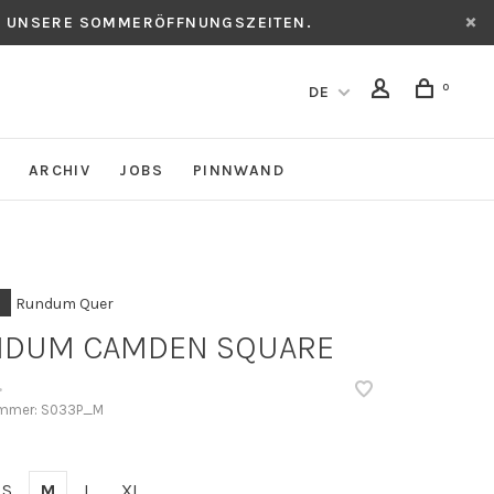
CH UNSERE SOMMERÖFFNUNGSZEITEN.
0
DE
ARCHIV
JOBS
PINNWAND
Rundum Quer
DUM CAMDEN SQUARE
•
ummer:
S033P_M
S
M
L
XL