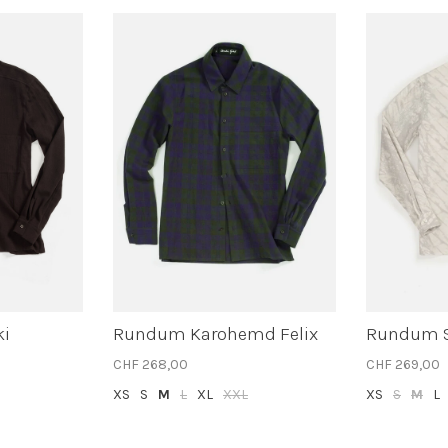
ki
Rundum Karohemd Felix
Rundum 
CHF 268,00
CHF 269,00
XS
S
M
L
XL
XXL
XS
S
M
L