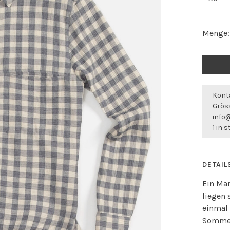
Menge:
Konta
Gröss
info
1 in 
DETAIL
Ein Män
liegen 
einmal 
Sommer