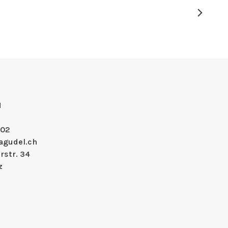
H
 02
agudel.ch
rstr. 34
z