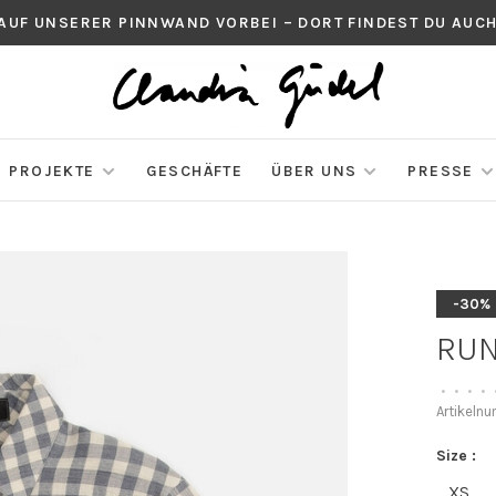
 AUF UNSERER PINNWAND VORBEI – DORT FINDEST DU AU
PROJEKTE
GESCHÄFTE
ÜBER UNS
PRESSE
-30%
RUN
•
•
•
•
Artikeln
Size :
XS