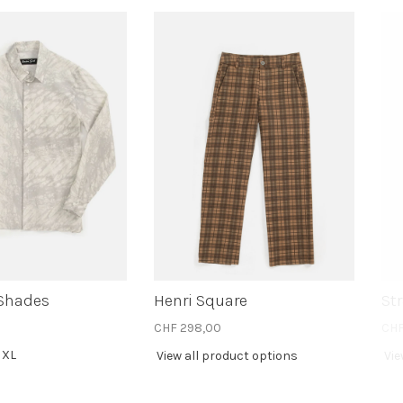
Shades
Henri Square
St
CHF 298,00
CHF
XL
View all product options
Vie