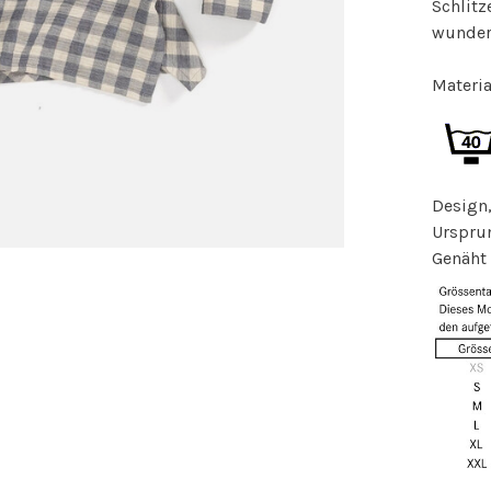
Schlit
wunder
Materi
Design,
Ursprun
Genäht 