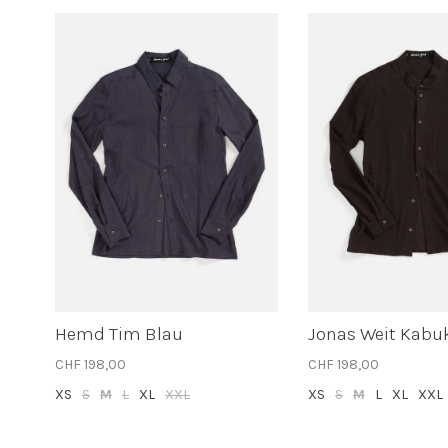
Hemd Tim Blau
Jonas Weit Kabu
CHF 198,00
CHF 198,00
XS
S
M
L
XL
XXL
XS
S
M
L
XL
XXL