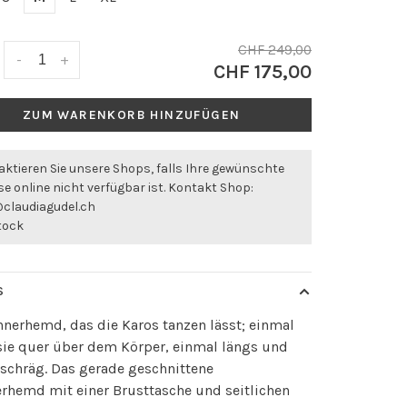
CHF 249,00
-
+
CHF 175,00
ZUM WARENKORB HINZUFÜGEN
ktieren Sie unsere Shops, falls Ihre gewünschte
e online nicht verfügbar ist. Kontakt Shop:
@claudiagudel.ch
stock
S
nerhemd, das die Karos tanzen lässt; einmal
sie quer über dem Körper, einmal längs und
schräg. Das gerade geschnittene
hemd mit einer Brusttasche und seitlichen