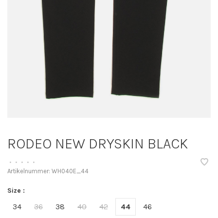
RODEO NEW DRYSKIN BLACK
•
•
•
•
•
Artikelnummer:
WH040E_44
Size :
34
36
38
40
42
44
46