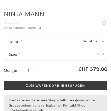
NINJA MANN
•
•
•
•
•
Artikelnummer:
T008B_M
Nachtblau
Color:
*
▾
M
Size:
*
▾
CHF 379,00
Menge:
-
+
ZUM WARENKORB HINZUFÜGEN
Kontaktieren Sie unsere Shops, falls Ihre gewünschte
Grösse online nicht verfügbar ist. Kontakt Shop:
info@claudiagudel.ch