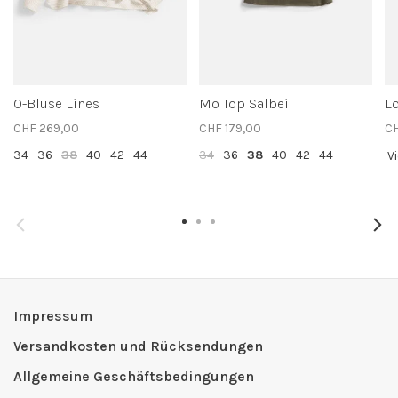
O-Bluse Lines
Mo Top Salbei
Lo
CHF 269,00
CHF 179,00
CH
34
36
38
40
42
44
34
36
38
40
42
44
V
Impressum
Versandkosten und Rücksendungen
Allgemeine Geschäftsbedingungen