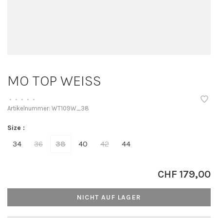
MO TOP WEISS
•
•
•
•
•
Artikelnummer:
WT109W_38
Size :
34
36
38
40
42
44
CHF 179,00
NICHT AUF LAGER