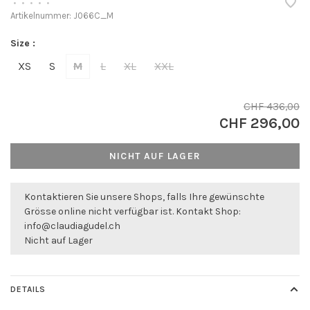
•
•
•
•
•
Artikelnummer:
J066C_M
Size :
XS
S
M
L
XL
XXL
CHF 436,00
CHF 296,00
NICHT AUF LAGER
Kontaktieren Sie unsere Shops, falls Ihre gewünschte
Grösse online nicht verfügbar ist. Kontakt Shop:
info@claudiagudel.ch
Nicht auf Lager
DETAILS