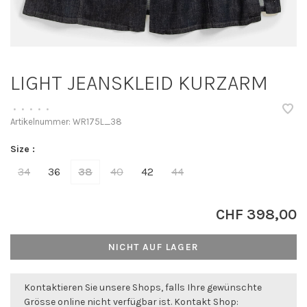
LIGHT JEANSKLEID KURZARM
•
•
•
•
•
Artikelnummer:
WR175L_38
Size :
34
36
38
40
42
44
CHF 398,00
NICHT AUF LAGER
Kontaktieren Sie unsere Shops, falls Ihre gewünschte
Grösse online nicht verfügbar ist. Kontakt Shop: