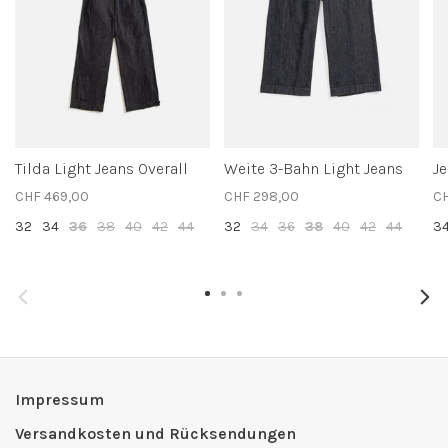
Tilda Light Jeans Overall
Weite 3-Bahn Light Jeans
J
CHF 469,00
CHF 298,00
CH
32
34
36
38
40
42
44
32
34
36
38
40
42
44
3
Impressum
Versandkosten und Rücksendungen