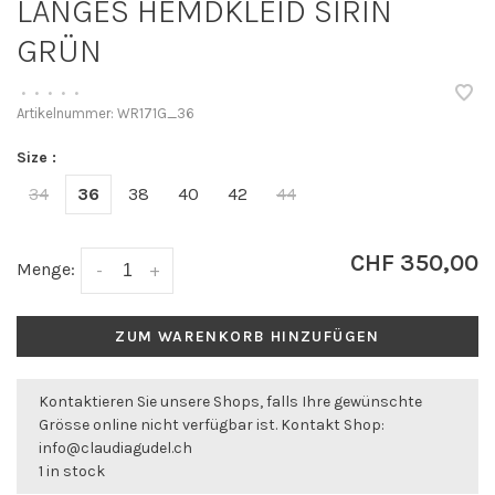
LANGES HEMDKLEID SIRIN
GRÜN
•
•
•
•
•
Artikelnummer:
WR171G_36
Size :
34
36
38
40
42
44
CHF 350,00
Menge:
-
+
ZUM WARENKORB HINZUFÜGEN
Kontaktieren Sie unsere Shops, falls Ihre gewünschte
Grösse online nicht verfügbar ist. Kontakt Shop:
info@claudiagudel.ch
1 in stock