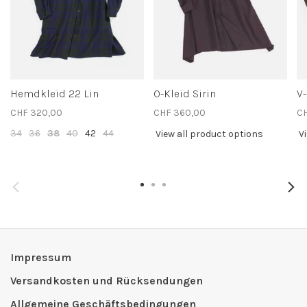
Hemdkleid 22 Lin
O-Kleid Sirin
V
CHF 320,00
CHF 360,00
CH
34
36
38
40
42
44
View all product options
V
Impressum
Versandkosten und Rücksendungen
Allgemeine Geschäftsbedingungen