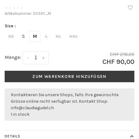
•
•
•
•
•
Artikelnummer:
S034Y_M
Size :
XS
S
M
L
XL
XXL
CHF 218,00
Menge:
-
+
CHF 90,00
ZUM WARENKORB HINZUFÜGEN
Kontaktieren Sie unsere Shops, falls Ihre gewünschte
Grösse online nicht verfügbar ist. Kontakt Shop:
info@claudiagudel.ch
1 in stock
DETAILS