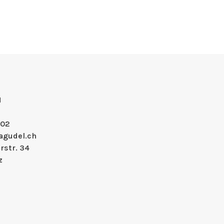
H
 02
agudel.ch
rstr. 34
z