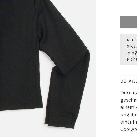
Konta
Gröss
info
Nicht
DETAIL
Die el
geschn
einem 
ungefüt
einer f
Coolwo