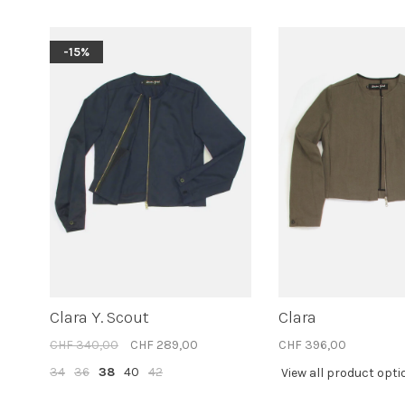
-15%
Clara Y. Scout
Clara
CHF 340,00
CHF 289,00
CHF 396,00
34
36
38
40
42
View all product opt