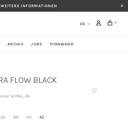
 WEITERE INFORMATIONEN
0
DE
ARCHIV
JOBS
PINNWAND
RA FLOW BLACK
•
ummer:
WJ118A_38
36
38
40
42