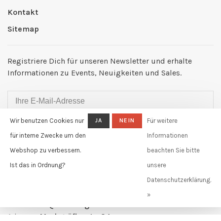
Kontakt
Sitemap
Registriere Dich für unseren Newsletter und erhalte
Informationen zu Events, Neuigkeiten und Sales.
Wir benutzen Cookies nur
JA
NEIN
Für weitere
ABONNIEREN
für interne Zwecke um den
Informationen
By signing up, you agree to our Privacy Policy.
Webshop zu verbessern.
beachten Sie bitte
Ist das in Ordnung?
unsere
Claudia Güdel GmbH
Datenschutzerklärung.
Telefon:
+41 61 631 11 02
»
E-Mail:
info@claudiagudel.ch
Adresse:
Markgräflerstr. 34