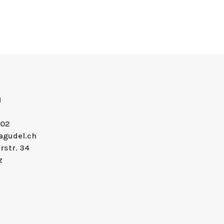
H
 02
agudel.ch
rstr. 34
z