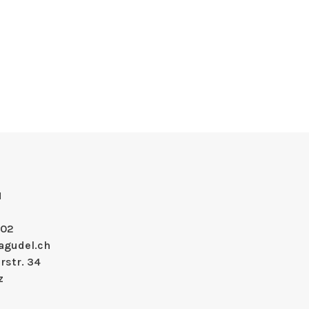
H
 02
agudel.ch
rstr. 34
z