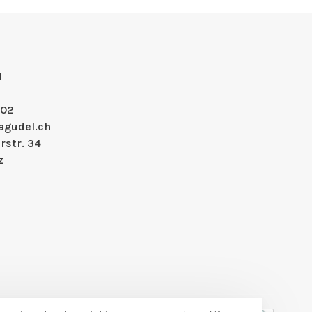
H
 02
agudel.ch
rstr. 34
z