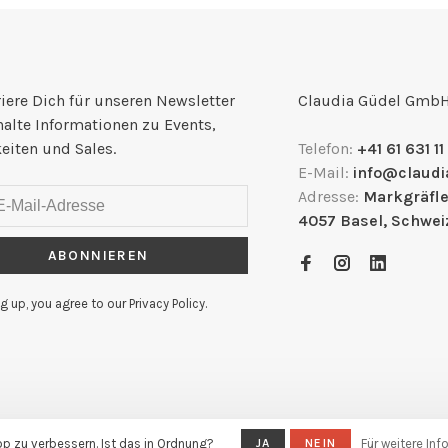
iere Dich für unseren Newsletter
Claudia Güdel Gmb
halte Informationen zu Events,
eiten und Sales.
Telefon:
+41 61 631 11
E-Mail:
info@claudi
Adresse:
Markgräfle
4057 Basel, Schwei
ABONNIEREN
g up, you agree to our Privacy Policy.
 by
Huysmans.me
 zu verbessern. Ist das in Ordnung?
JA
NEIN
Für weitere In