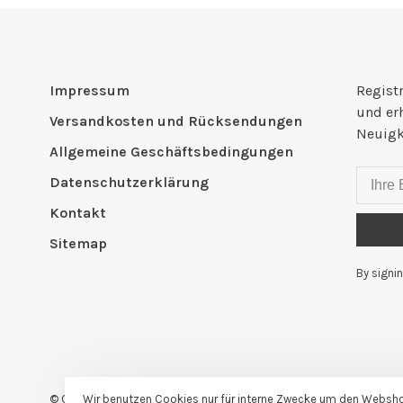
Impressum
Registr
und er
Versandkosten und Rücksendungen
Neuigk
Allgemeine Geschäftsbedingungen
Datenschutzerklärung
Kontakt
Sitemap
By signin
© Copyright 2026 Claudia Güdel
- Powered by
Lightspeed
- Theme
Wir benutzen Cookies nur für interne Zwecke um den Webshop