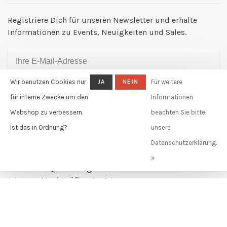
Registriere Dich für unseren Newsletter und erhalte
Informationen zu Events, Neuigkeiten und Sales.
Wir benutzen Cookies nur
JA
NEIN
Für weitere
ABONNIEREN
für interne Zwecke um den
Informationen
By signing up, you agree to our Privacy Policy.
Webshop zu verbessern.
beachten Sie bitte
Ist das in Ordnung?
unsere
Claudia Güdel GmbH
Datenschutzerklärung.
Telefon:
+41 61 631 11 02
»
E-Mail:
info@claudiagudel.ch
Adresse:
Markgräflerstr. 34
4057 Basel, Schweiz