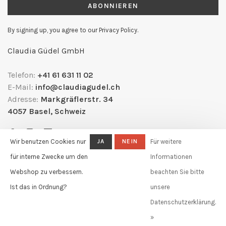
ABONNIEREN
By signing up, you agree to our Privacy Policy.
Claudia Güdel GmbH
Telefon:
+41 61 631 11 02
E-Mail:
info@claudiagudel.ch
Adresse:
Markgräflerstr. 34
4057 Basel, Schweiz
Wir benutzen Cookies nur
JA
NEIN
Für weitere
für interne Zwecke um den
Informationen
Webshop zu verbessern.
beachten Sie bitte
Ist das in Ordnung?
unsere
Datenschutzerklärung.
© Copyright 2026 Claudia Güdel
-
Powered by
Lightspeed
- Theme by
»
Huysmans.me