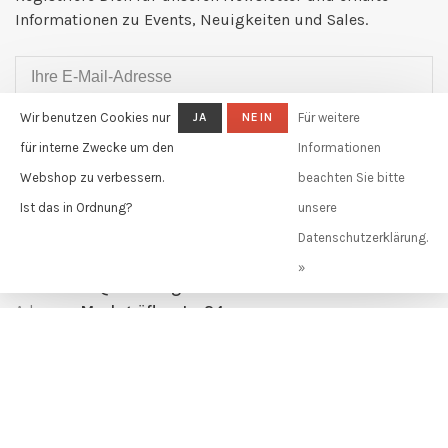
Informationen zu Events, Neuigkeiten und Sales.
Wir benutzen Cookies nur
JA
NEIN
Für weitere
ABONNIEREN
für interne Zwecke um den
Informationen
By signing up, you agree to our Privacy Policy.
Webshop zu verbessern.
beachten Sie bitte
Ist das in Ordnung?
unsere
Claudia Güdel GmbH
Datenschutzerklärung.
Telefon:
+41 61 631 11 02
»
E-Mail:
info@claudiagudel.ch
Adresse:
Markgräflerstr. 34
4057 Basel, Schweiz