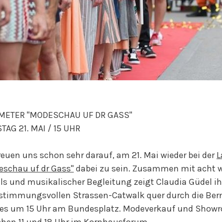
METER "MODESCHAU UF DR GASS"
AG 21. MAI / 15 UHR
reuen uns schon sehr darauf, am 21. Mai wieder bei der
L
eschau uf dr Gass"
dabei zu sein. Zusammen mit acht we
s und musikalischer Begleitung zeigt Claudia Güdel ih
timmungsvollen Strassen-Catwalk quer durch die Berne
 es um 15 Uhr am Bundesplatz. Modeverkauf und Showro