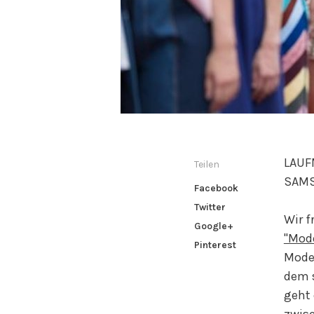
LAUF
Teilen
SAMST
Facebook
Twitter
Wir f
Google+
"Mod
Pinterest
Model
dem s
geht