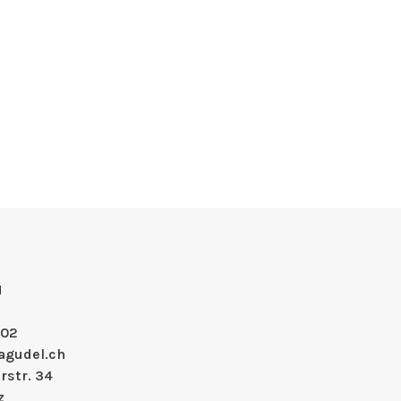
H
 02
agudel.ch
rstr. 34
z