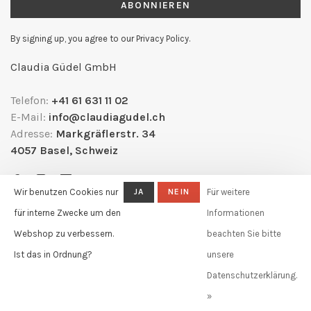
ABONNIEREN
By signing up, you agree to our Privacy Policy.
Claudia Güdel GmbH
Telefon:
+41 61 631 11 02
E-Mail:
info@claudiagudel.ch
Adresse:
Markgräflerstr. 34
4057 Basel, Schweiz
Wir benutzen Cookies nur
JA
NEIN
Für weitere
für interne Zwecke um den
Informationen
Webshop zu verbessern.
beachten Sie bitte
Ist das in Ordnung?
unsere
Datenschutzerklärung.
© Copyright 2026 Claudia Güdel
-
Powered by
Lightspeed
- Theme by
»
Huysmans.me