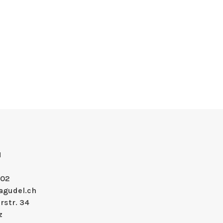
H
 02
agudel.ch
rstr. 34
z