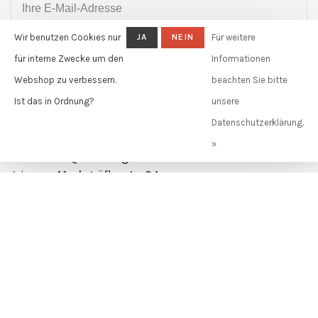
Wir benutzen Cookies nur
JA
NEIN
Für weitere
ABONNIEREN
für interne Zwecke um den
Informationen
By signing up, you agree to our Privacy Policy.
Webshop zu verbessern.
beachten Sie bitte
Ist das in Ordnung?
unsere
Claudia Güdel GmbH
Datenschutzerklärung.
Telefon:
+41 61 631 11 02
»
E-Mail:
info@claudiagudel.ch
Adresse:
Markgräflerstr. 34
4057 Basel, Schweiz