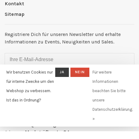
Kontakt
Sitemap
Registriere Dich für unseren Newsletter und erhalte
Informationen zu Events, Neuigkeiten und Sales.
Wir benutzen Cookies nur
JA
NEIN
Für weitere
ABONNIEREN
für interne Zwecke um den
Informationen
By signing up, you agree to our Privacy Policy.
Webshop zu verbessern.
beachten Sie bitte
Ist das in Ordnung?
unsere
Claudia Güdel GmbH
Datenschutzerklärung.
Telefon:
+41 61 631 11 02
»
E-Mail:
info@claudiagudel.ch
Adresse:
Markgräflerstr. 34