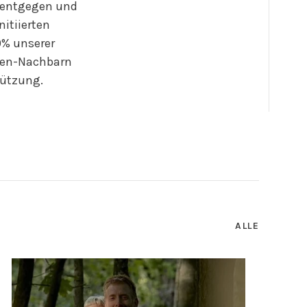
 entgegen und
itiierten
20% unserer
sen-Nachbarn
tützung.
ALLE