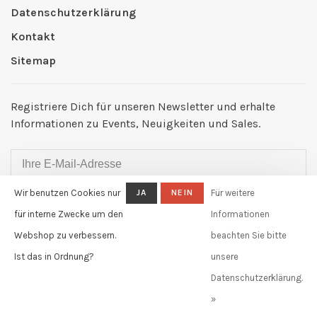
Datenschutzerklärung
Kontakt
Sitemap
Registriere Dich für unseren Newsletter und erhalte
Informationen zu Events, Neuigkeiten und Sales.
Wir benutzen Cookies nur
JA
NEIN
Für weitere
ABONNIEREN
für interne Zwecke um den
Informationen
By signing up, you agree to our Privacy Policy.
Webshop zu verbessern.
beachten Sie bitte
Ist das in Ordnung?
unsere
Claudia Güdel GmbH
Datenschutzerklärung.
Telefon:
+41 61 631 11 02
»
E-Mail:
info@claudiagudel.ch