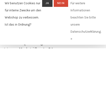
Wir benutzen Cookies nur
JA
NEIN
Für weitere
ABONNIEREN
für interne Zwecke um den
Informationen
By signing up, you agree to our Privacy Policy.
Webshop zu verbessern.
beachten Sie bitte
Ist das in Ordnung?
unsere
Claudia Güdel GmbH
Datenschutzerklärung.
Telefon:
+41 61 631 11 02
»
E-Mail:
info@claudiagudel.ch
Adresse:
Markgräflerstr. 34
4057 Basel, Schweiz
© Copyright 2026 Claudia Güdel
-
Powered by
Lightspeed
- Theme by