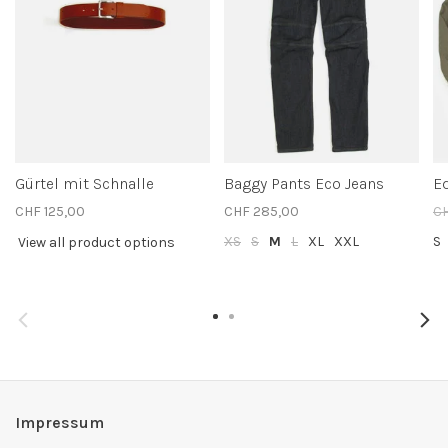
Gürtel mit Schnalle
Baggy Pants Eco Jeans
Ed
CHF 125,00
CHF 285,00
C
XS
S
M
L
XL
XXL
S
View all product options
Impressum